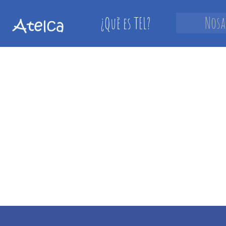
Nosa
¿Què es TEL?