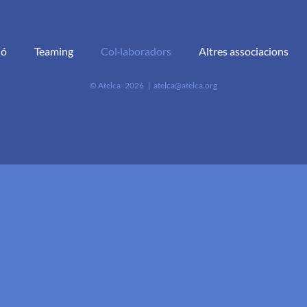
ió
Teaming
Col·laboradors
Altres associacions
© Atelca-
2026 |
atelca@atelca.org