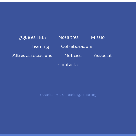
¿Què es TEL?
Nosaltres
Missió
Teaming
Col·laboradors
Altres associacions
Notícies
Associat
Contacta
© Atelca-
2026 |
atelca@atelca.org